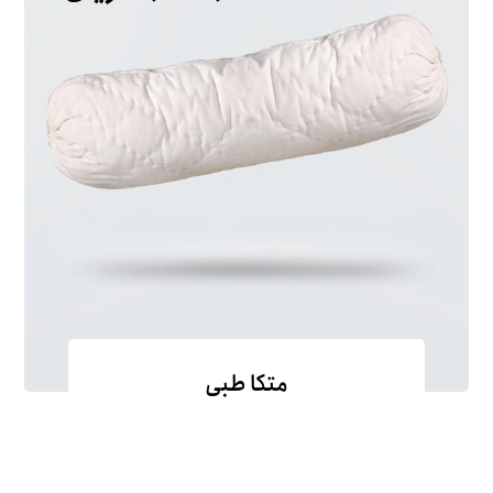
متکا طبی